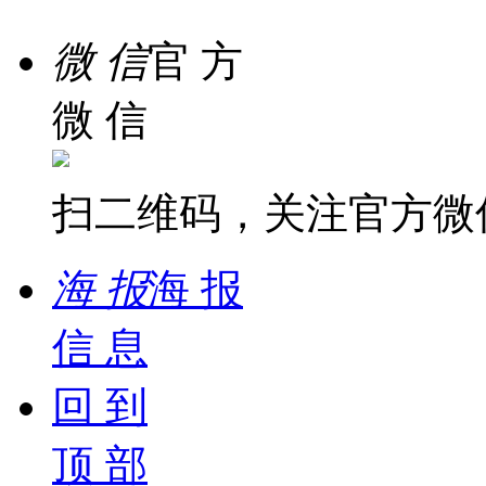
客 服
微 信
官 方
微 信
扫二维码，关注官方微
海 报
海 报
信 息
回 到
顶 部