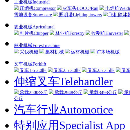
工业机械Industrial
压缩机Compressor
火车头LOCO/Rail
电焊机Welde
雪地设备Snow care
照明塔Lighting towers
飞机除冰器Air
农业机械Agricultural
削片机Chipper
林业机Forestry
收割机Harvester
林业机械Forest machine
采伐机械
集材机械
运材机械
贮木场机械
叉车机械Forklift
叉车1.6-2.0吨
叉车2.5-3.0吨
叉车2.5-3.5吨
叉车3
伸缩叉车Telehandler
承载2500公斤
承载2948公斤
承载3493公斤
承
公斤
汽车行业Automotice
特别应用Specialist App