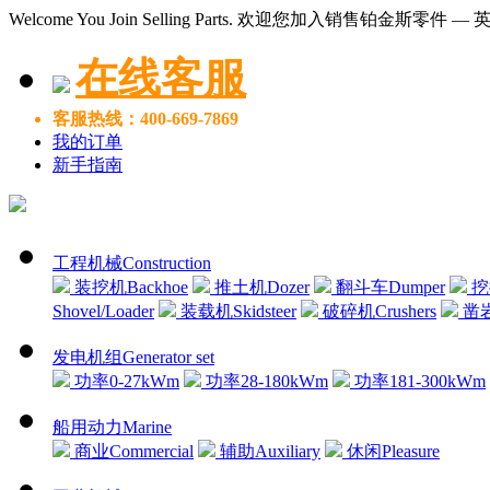
Welcome You Join Selling Parts. 欢迎您加入销售铂金斯零件 
在线客服
客服热线：400-669-7869
我的订单
新手指南
工程机械Construction
装挖机Backhoe
推土机Dozer
翻斗车Dumper
挖掘
Shovel/Loader
装载机Skidsteer
破碎机Crushers
凿岩机
发电机组Generator set
功率0-27kWm
功率28-180kWm
功率181-300kWm
船用动力Marine
商业Commercial
辅助Auxiliary
休闲Pleasure