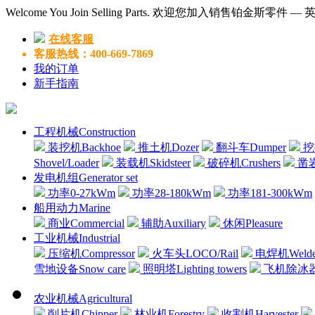
Welcome You Join Selling Parts. 欢迎您加入销售铂金斯零件 
在线客服
客服热线：400-669-7869
我的订单
新手指南
工程机械Construction
装挖机Backhoe
推土机Dozer
翻斗车Dumper
挖掘
Shovel/Loader
装载机Skidsteer
破碎机Crushers
凿岩机
发电机组Generator set
功率0-27kWm
功率28-180kWm
功率181-300kWm
船用动力Marine
商业Commercial
辅助Auxiliary
休闲Pleasure
工业机械Industrial
压缩机Compressor
火车头LOCO/Rail
电焊机Welde
雪地设备Snow care
照明塔Lighting towers
飞机除冰器Air
农业机械Agricultural
削片机Chipper
林业机Forestry
收割机Harvester