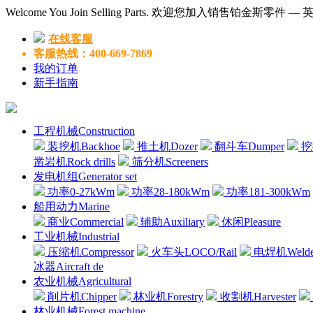
Welcome You Join Selling Parts. 欢迎您加入销售铂金斯零件 
在线客服
客服热线：400-669-7869
我的订单
新手指南
工程机械Construction
装挖机Backhoe
推土机Dozer
翻斗车Dumper
挖掘
凿岩机Rock drills
筛分机Screeners
发电机组Generator set
功率0-27kWm
功率28-180kWm
功率181-300kWm
船用动力Marine
商业Commercial
辅助Auxiliary
休闲Pleasure
工业机械Industrial
压缩机Compressor
火车头LOCO/Rail
电焊机Welde
冰器Aircraft de
农业机械Agricultural
削片机Chipper
林业机Forestry
收割机Harvester
林业机械Forest machine