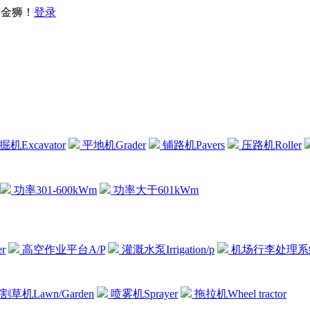
— 英金狮！
登录
机Excavator
平地机Grader
铺路机Pavers
压路机Roller
功率301-600kWm
功率大于601kWm
r
高空作业平台A/P
灌溉水泵Irrigation/p
机场行李处理系
割草机Lawn/Garden
喷雾机Sprayer
拖拉机Wheel tractor