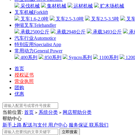
采伐机械
集材机械
运材机械
贮木场机械
叉车机械Forklift
叉车1.6-2.0吨
叉车2.5-3.0吨
叉车2.5-3.5吨
叉车3
伸缩叉车Telehandler
承载2500公斤
承载2948公斤
承载3493公斤
承
汽车行业Automotice
特别应用Specialist App
常用动力General Power
400系列
850系列
Syncro系列
1100系列
120
首页
授权证书
营业执照
团购
优惠
当前位置:
首页
系统分类
网店帮助分类
>
>
帮助中心
新手上路
配送与支付
用户中心
服务保证
联系我们