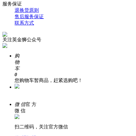
服务保证
退换货原则
售后服务保证
联系方式
关注英金狮公众号
购
物
车
0
您购物车暂商品，赶紧选购吧！
在 线
客 服
微 信
官 方
微 信
扫二维码，关注官方微信