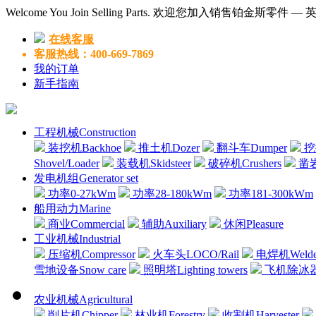
Welcome You Join Selling Parts. 欢迎您加入销售铂金斯零件 
在线客服
客服热线：400-669-7869
我的订单
新手指南
工程机械Construction
装挖机Backhoe
推土机Dozer
翻斗车Dumper
挖掘
Shovel/Loader
装载机Skidsteer
破碎机Crushers
凿岩机
发电机组Generator set
功率0-27kWm
功率28-180kWm
功率181-300kWm
船用动力Marine
商业Commercial
辅助Auxiliary
休闲Pleasure
工业机械Industrial
压缩机Compressor
火车头LOCO/Rail
电焊机Welde
雪地设备Snow care
照明塔Lighting towers
飞机除冰器Air
农业机械Agricultural
削片机Chipper
林业机Forestry
收割机Harvester