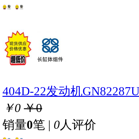
404D-22发动机GN822
￥0
￥0
销量
0
笔 |
0
人评价