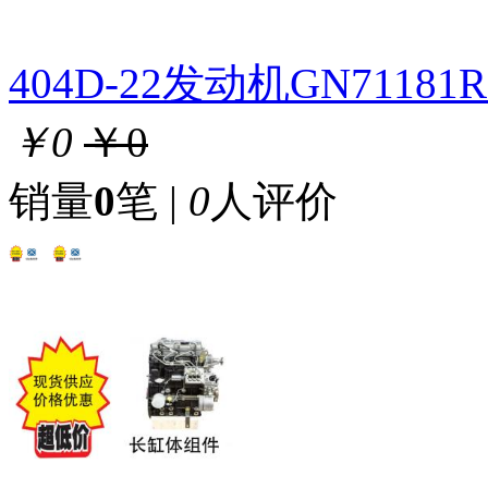
404D-22发动机GN711
￥0
￥0
销量
0
笔 |
0
人评价