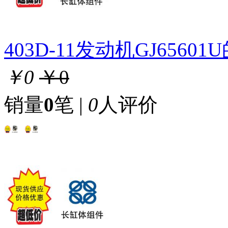
403D-11发动机GJ656
￥0
￥0
销量
0
笔 |
0
人评价