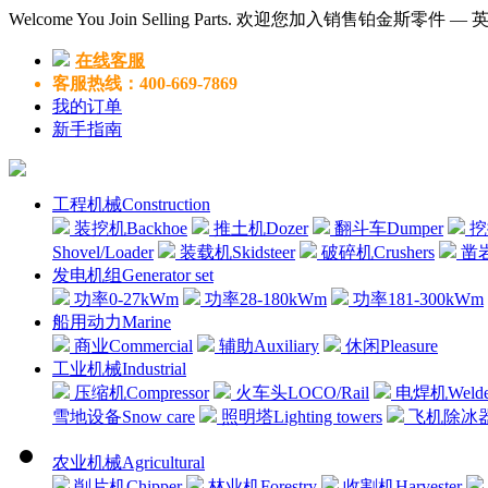
Welcome You Join Selling Parts. 欢迎您加入销售铂金斯零件 
在线客服
客服热线：400-669-7869
我的订单
新手指南
工程机械Construction
装挖机Backhoe
推土机Dozer
翻斗车Dumper
挖掘
Shovel/Loader
装载机Skidsteer
破碎机Crushers
凿岩机
发电机组Generator set
功率0-27kWm
功率28-180kWm
功率181-300kWm
船用动力Marine
商业Commercial
辅助Auxiliary
休闲Pleasure
工业机械Industrial
压缩机Compressor
火车头LOCO/Rail
电焊机Welde
雪地设备Snow care
照明塔Lighting towers
飞机除冰器Air
农业机械Agricultural
削片机Chipper
林业机Forestry
收割机Harvester