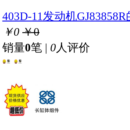
403D-11发动机GJ8385
￥0
￥0
销量
0
笔 |
0
人评价