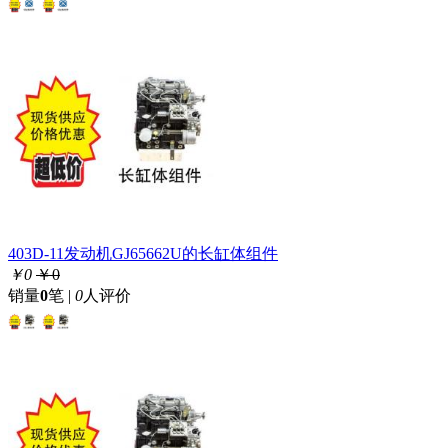
403D-11发动机GJ65662U的长缸体组件
￥0
￥0
销量
0
笔 |
0
人评价