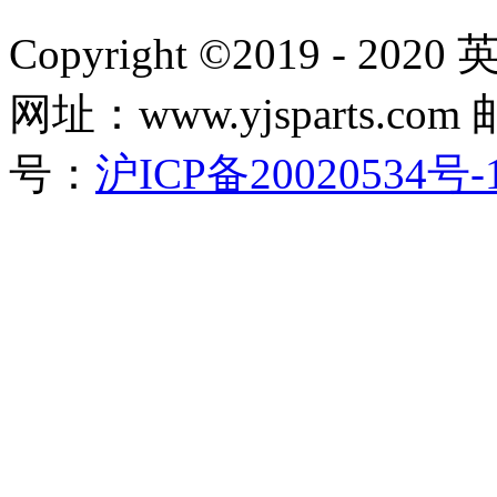
Copyright ©2019 - 2
网址：www.yjsparts.com 
号：
沪ICP备20020534号-