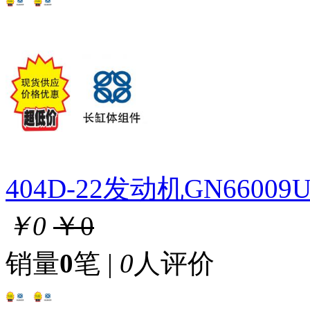
404D-22发动机GN660
￥0
￥0
销量
0
笔 |
0
人评价