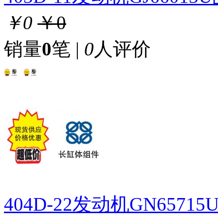
￥0
￥0
销量
0
笔 |
0
人评价
404D-22发动机GN657