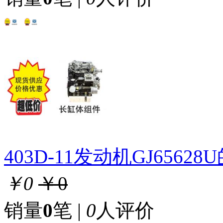
403D-11发动机GJ656
￥0
￥0
销量
0
笔 |
0
人评价