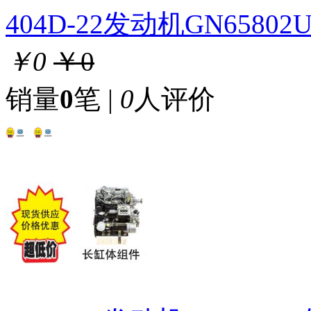
404D-22发动机GN658
￥0
￥0
销量
0
笔 |
0
人评价