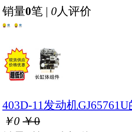
销量
0
笔 |
0
人评价
403D-11发动机GJ657
￥0
￥0