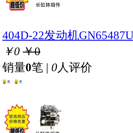
404D-22发动机GN654
￥0
￥0
销量
0
笔 |
0
人评价