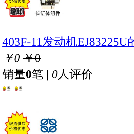
403F-11发动机EJ8322
￥0
￥0
销量
0
笔 |
0
人评价