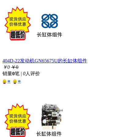
404D-22发动机GN65675U的长缸体组件
￥0
￥0
销量
0
笔 |
0
人评价