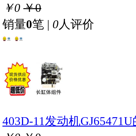
￥0
￥0
销量
0
笔 |
0
人评价
403D-11发动机GJ654