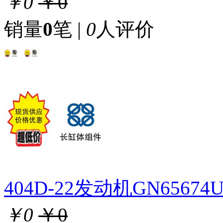
￥0
￥0
销量
0
笔 |
0
人评价
404D-22发动机GN656
￥0
￥0