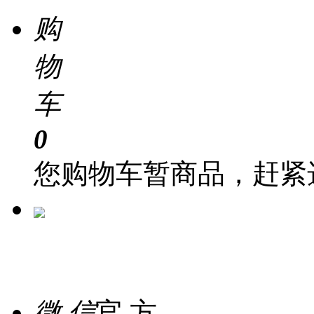
购
物
车
0
您购物车暂商品，赶紧
在 线
客 服
微 信
官 方