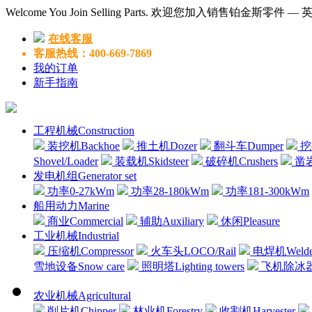
Welcome You Join Selling Parts. 欢迎您加入销售铂金斯零件 
在线客服
客服热线：400-669-7869
我的订单
新手指南
工程机械Construction
装挖机Backhoe
推土机Dozer
翻斗车Dumper
挖掘
Shovel/Loader
装载机Skidsteer
破碎机Crushers
凿岩机
发电机组Generator set
功率0-27kWm
功率28-180kWm
功率181-300kWm
船用动力Marine
商业Commercial
辅助Auxiliary
休闲Pleasure
工业机械Industrial
压缩机Compressor
火车头LOCO/Rail
电焊机Welde
雪地设备Snow care
照明塔Lighting towers
飞机除冰器Air
农业机械Agricultural
削片机Chipper
林业机Forestry
收割机Harvester