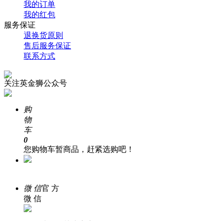
我的订单
我的红包
服务保证
退换货原则
售后服务保证
联系方式
关注英金狮公众号
购
物
车
0
您购物车暂商品，赶紧选购吧！
在 线
客 服
微 信
官 方
微 信