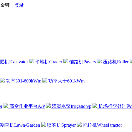
— 英金狮！
登录
机Excavator
平地机Grader
铺路机Pavers
压路机Roller
功率301-600kWm
功率大于601kWm
r
高空作业平台A/P
灌溉水泵Irrigation/p
机场行李处理系
割草机Lawn/Garden
喷雾机Sprayer
拖拉机Wheel tractor