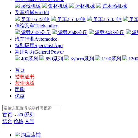
采伐机械
集材机械
运材机械
贮木场机械
叉车机械Forklift
叉车1.6-2.0吨
叉车2.5-3.0吨
叉车2.5-3.5吨
叉车3
伸缩叉车Telehandler
承载2500公斤
承载2948公斤
承载3493公斤
承
汽车行业Automotice
特别应用Specialist App
常用动力General Power
400系列
850系列
Syncro系列
1100系列
120
首页
授权证书
营业执照
团购
优惠
首页
800系列
>
综合
价格
人气
淘宝店铺