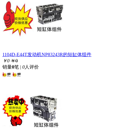
1104D-E44T发动机NP83243R的短缸体组件
￥0
￥0
销量
0
笔 |
0
人评价