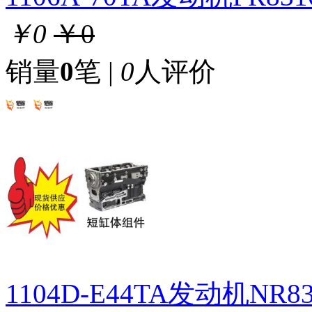
￥0
￥0
销量
0
笔 |
0
人评价
1104D-E44TA发动机NR