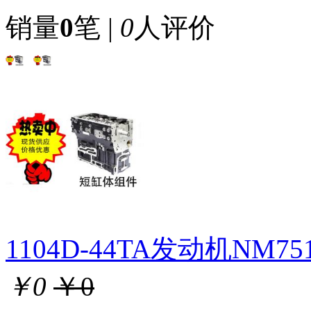
销量
0
笔 |
0
人评价
1104D-44TA发动机NM
￥0
￥0