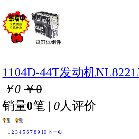
1104D-44T发动机NL82
￥0
￥0
销量
0
笔 |
0
人评价
1
2
3
4
5
6
7
8
9
10
下一页