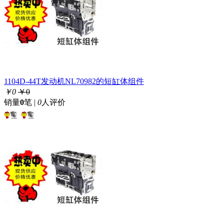
1104D-44T发动机NL70982的短缸体组件
￥0
￥0
销量
0
笔 |
0
人评价