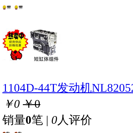
1104D-44T发动机NL82
￥0
￥0
销量
0
笔 |
0
人评价