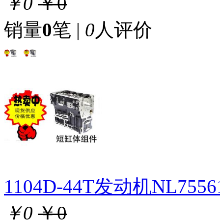
￥0
￥0
销量
0
笔 |
0
人评价
1104D-44T发动机NL75
￥0
￥0