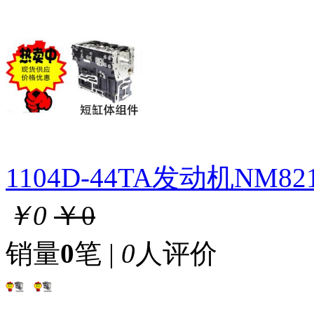
1104D-44TA发动机NM
￥0
￥0
销量
0
笔 |
0
人评价