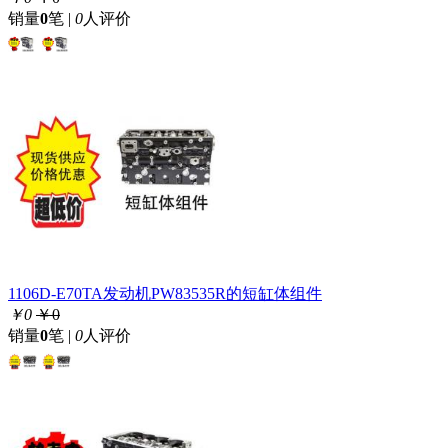
销量
0
笔 |
0
人评价
1106D-E70TA发动机PW83535R的短缸体组件
￥0
￥0
销量
0
笔 |
0
人评价