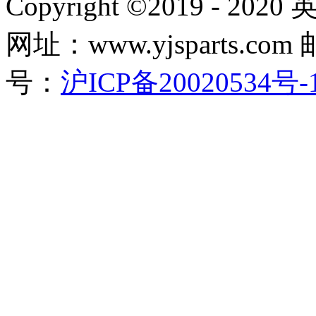
Copyright ©2019 - 2
网址：www.yjsparts.com 
号：
沪ICP备20020534号-