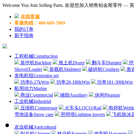
Welcome You Join Selling Parts. 欢迎您加入销售铂金斯零件 
在线客服
客服热线：400-669-7869
我的订单
新手指南
工程机械Construction
装挖机Backhoe
推土机Dozer
翻斗车Dumper
挖掘
Shovel/Loader
装载机Skidsteer
破碎机Crushers
凿岩机
发电机组Generator set
功率0-27kWm
功率28-180kWm
功率181-300kWm
船用动力Marine
商业Commercial
辅助Auxiliary
休闲Pleasure
工业机械Industrial
压缩机Compressor
火车头LOCO/Rail
电焊机Welde
雪地设备Snow care
照明塔Lighting towers
飞机除冰器Air
农业机械Agricultural
削片机Chipper
林业机Forestry
收割机Harvester