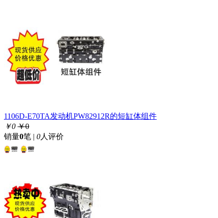
1106D-E70TA发动机PW82912R的短缸体组件
￥0
￥0
销量
0
笔 |
0
人评价