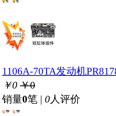
1106A-70TA发动机PR8
￥0
￥0
销量
0
笔 |
0
人评价