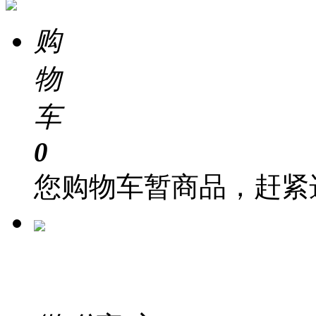
购
物
车
0
您购物车暂商品，赶紧
在 线
客 服