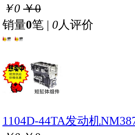
￥0
￥0
销量
0
笔 |
0
人评价
1104D-44TA发动机NM