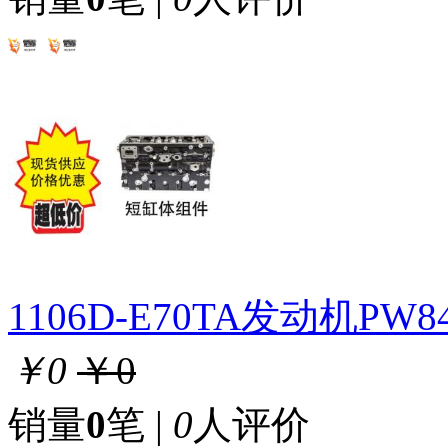
1106D-E70TA发动机P
￥0
￥0
销量
0
笔 |
0
人评价