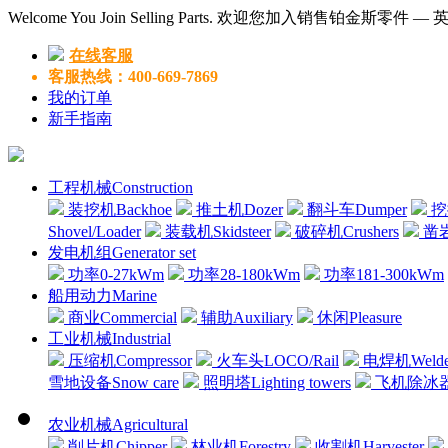
Welcome You Join Selling Parts. 欢迎您加入销售铂金斯零件 
在线客服
客服热线：400-669-7869
我的订单
新手指南
工程机械Construction
装挖机Backhoe
推土机Dozer
翻斗车Dumper
挖掘
Shovel/Loader
装载机Skidsteer
破碎机Crushers
凿岩机
发电机组Generator set
功率0-27kWm
功率28-180kWm
功率181-300kWm
船用动力Marine
商业Commercial
辅助Auxiliary
休闲Pleasure
工业机械Industrial
压缩机Compressor
火车头LOCO/Rail
电焊机Welde
雪地设备Snow care
照明塔Lighting towers
飞机除冰器Air
农业机械Agricultural
削片机Chipper
林业机Forestry
收割机Harvester