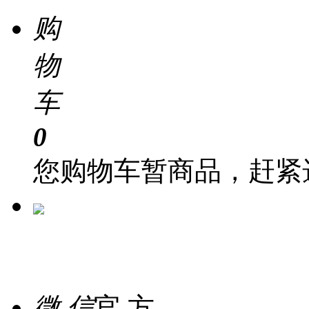
购
物
车
0
您购物车暂商品，赶紧
在 线
客 服
微 信
官 方