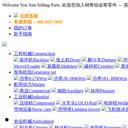
Welcome You Join Selling Parts. 欢迎您加入销售铂金斯零件 
在线客服
客服热线：400-669-7869
我的订单
新手指南
工程机械Construction
装挖机Backhoe
推土机Dozer
翻斗车Dumper
挖掘
Shovel/Loader
装载机Skidsteer
破碎机Crushers
凿岩机
发电机组Generator set
功率0-27kWm
功率28-180kWm
功率181-300kWm
船用动力Marine
商业Commercial
辅助Auxiliary
休闲Pleasure
工业机械Industrial
压缩机Compressor
火车头LOCO/Rail
电焊机Welde
雪地设备Snow care
照明塔Lighting towers
飞机除冰器Air
农业机械Agricultural
削片机Chipper
林业机Forestry
收割机Harvester