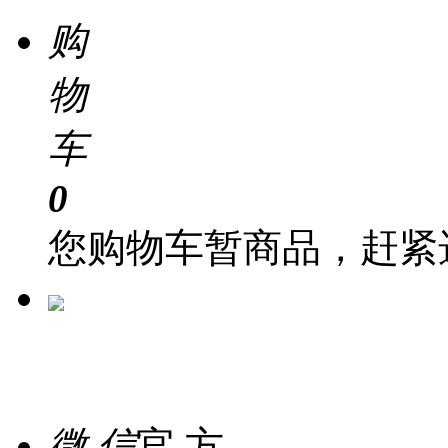
购
物
车
0
您购物车暂商品，赶紧
在 线
客 服
微 信
官 方